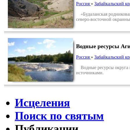
Россия
»
Забайкальский кр
«Будаланская родниковая 
северо-восточной окраины 
Водные ресурсы Аг
Россия
»
Забайкальский кр
Водные ресурсы округа п
источниками.
Исцеления
Поиск по святым
Публикации