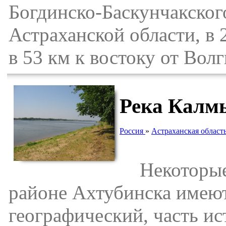
Богдинско-Баскунчакског
Астраханской области, в 
в 53 км к востоку от Вол
Река Калм
Россия
»
Астраханская област
Некоторые у
районе Ахтубинска имеют 
географический, часть ис