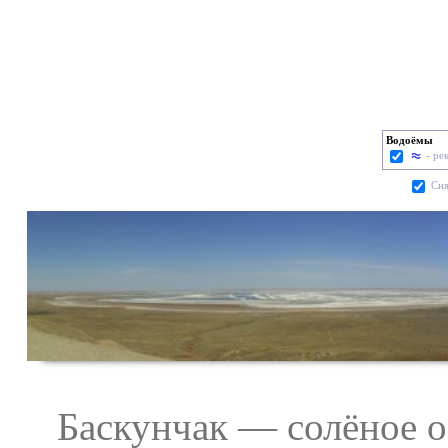
Водоёмы
- ре
Cня
Баскунчак — солёное оз