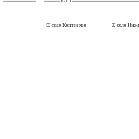
село Коптелово
село Ниж