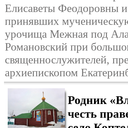
Елисаветы Феодоровны и 
принявших мученическую 
урочища Межная под Алап
Романовский при большом
священнослужителей, пре
архиепископом Екатерин
Родник «Вл
честь прав
село Копте