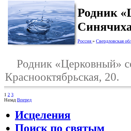
Родник «
Синячих
Россия
»
Свердловская об
Родник «Церковный» се
Краснооктябрьская, 20.
1
2
3
Назад
Вперед
Исцеления
Поиск по святым