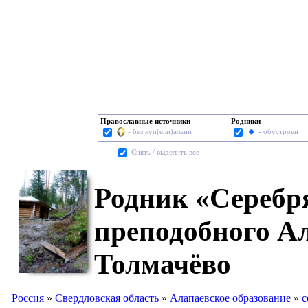
Православные источники
Родники
- без куп(ели)альни
- обустроен
Cнять / выделить все
Родник «Серебр
преподобного Ал
Толмачёво
Россия
»
Свердловская область
»
Алапаевское образование
»
с