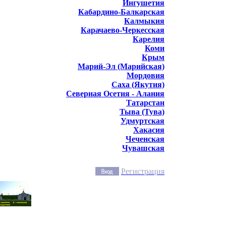
Ингушетия
Кабардино-Балкарская
Калмыкия
Карачаево-Черкесская
Карелия
Коми
Крым
Марий-Эл (Марийская)
Мордовия
Саха (Якутия)
Северная Осетия - Алания
Татарстан
Тыва (Тува)
Удмуртская
Хакасия
Чеченская
Чувашская
Регистрация