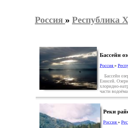
Россия
»
Республика 
Бассейн оз
Россия
»
Респ
Бассейн озер
Енисей. Озерн
хлоридно-натр
части водоёма
Реки рай
Россия
»
Рес