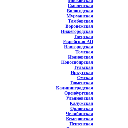
Московская
Смоленская
Вологодская
Мурманская
Тамбовская
Воронежская
Нижегородская
Тверская
Еврейская АО
Новгородская
Томская
Ивановская
Новосибирская
Тульская
Иркутская
Омская
Тюменская
Калининградская
Оренбургская
Ульяновская
Калужская
Орловская
Челябинская
Кемеровская
Пензенская