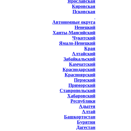
Ярославская
Кировская
Псковская
Автономные округа
Ненецкий
Ханты-Мансийский
Чукотский
Ямало-Ненецкий
Края
Алтайский
Забайкальский
Камчатский
Краснодарский
Красноярский
Пермский
Приморский
Ставропольский
Хабаровский
Республики
Адыгея
Алтай
Башкортостан
Бурятия
Дагестан