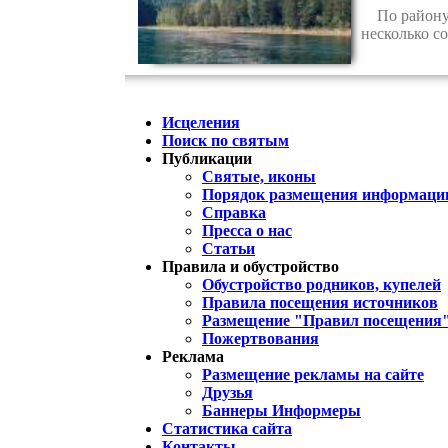
По району п
несколько со
Исцеления
Поиск по святым
Публикации
Святые, иконы
Порядок размещения информации
Справка
Пресса о нас
Статьи
Правила и обустройство
Обустройство родников, купелей
Правила посещения источников
Размещение "Правил посещения
Пожертвования
Реклама
Размещение рекламы на сайте
Друзья
Баннеры Информеры
Статистика сайта
Контакты