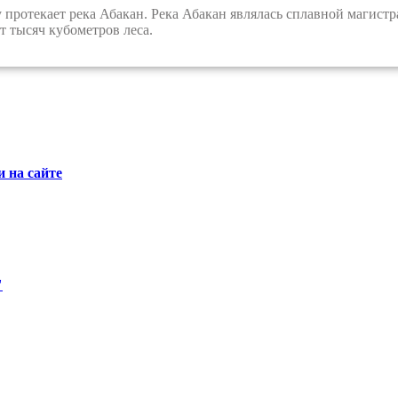
ротекает река Абакан. Река Абакан являлась сплавной магистр
т тысяч кубометров леса.
 на сайте
"