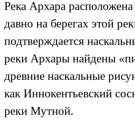
Река Архара расположена
давно на берегах этой ре
подтверждается наскальн
реки Архары найдены «пи
древние наскальные рису
как Иннокентьевский сос
реки Мутной.