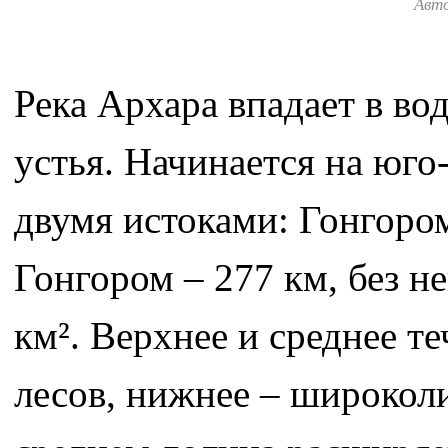
Авт
Река Архара впадает в во
устья. Начинается на юго
двумя истоками: Гонгором
Гонгором – 277 км, без н
км². Верхнее и среднее т
лесов, нижнее – широколи