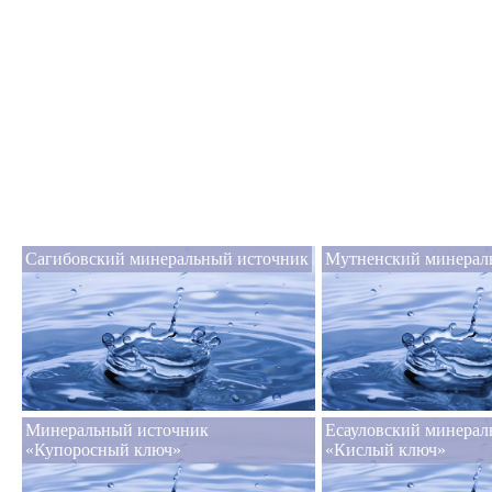
Сагибовский минеральный источник
Мутненский минерал
Минеральный источник
Есауловский минерал
«Купоросный ключ»
«Кислый ключ»