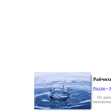
Райчих
Россия
»
А
По данным
минеральн