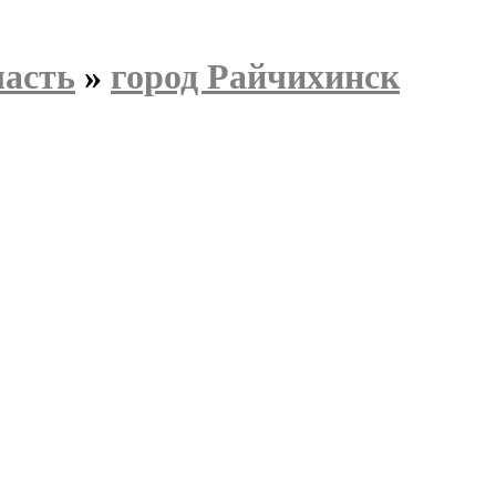
ласть
»
город Райчихинск