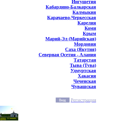
Ингушетия
Кабардино-Балкарская
Калмыкия
Карачаево-Черкесская
Карелия
Коми
Крым
Марий-Эл (Марийская)
Мордовия
Саха (Якутия)
Северная Осетия - Алания
Татарстан
Тыва (Тува)
Удмуртская
Хакасия
Чеченская
Чувашская
Регистрация