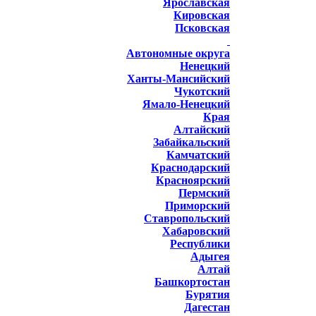
Ярославская
Кировская
Псковская
Автономные округа
Ненецкий
Ханты-Мансийский
Чукотский
Ямало-Ненецкий
Края
Алтайский
Забайкальский
Камчатский
Краснодарский
Красноярский
Пермский
Приморский
Ставропольский
Хабаровский
Республики
Адыгея
Алтай
Башкортостан
Бурятия
Дагестан