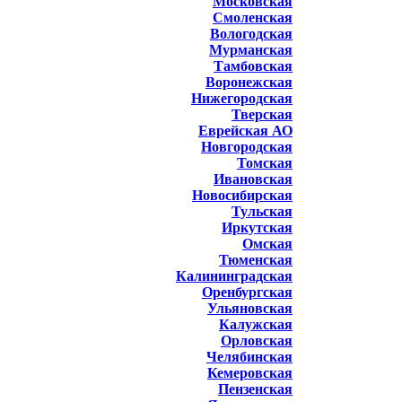
Московская
Смоленская
Вологодская
Мурманская
Тамбовская
Воронежская
Нижегородская
Тверская
Еврейская АО
Новгородская
Томская
Ивановская
Новосибирская
Тульская
Иркутская
Омская
Тюменская
Калининградская
Оренбургская
Ульяновская
Калужская
Орловская
Челябинская
Кемеровская
Пензенская