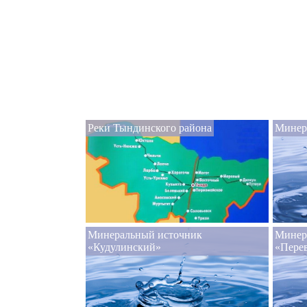
Реки Тындинского района
Минер
Минеральный источник
Минер
«Кудулинский»
«Пере