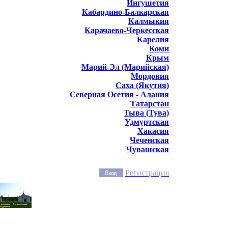
Ингушетия
Кабардино-Балкарская
Калмыкия
Карачаево-Черкесская
Карелия
Коми
Крым
Марий-Эл (Марийская)
Мордовия
Саха (Якутия)
Северная Осетия - Алания
Татарстан
Тыва (Тува)
Удмуртская
Хакасия
Чеченская
Чувашская
Регистрация