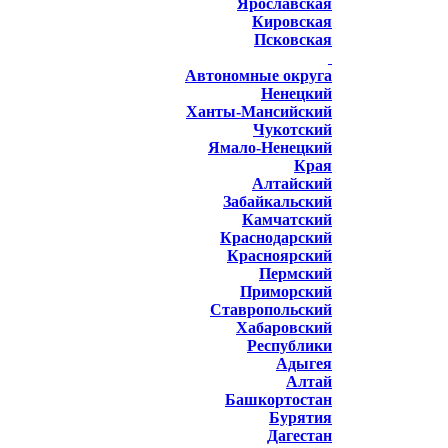
Ярославская
Кировская
Псковская
Автономные округа
Ненецкий
Ханты-Мансийский
Чукотский
Ямало-Ненецкий
Края
Алтайский
Забайкальский
Камчатский
Краснодарский
Красноярский
Пермский
Приморский
Ставропольский
Хабаровский
Республики
Адыгея
Алтай
Башкортостан
Бурятия
Дагестан