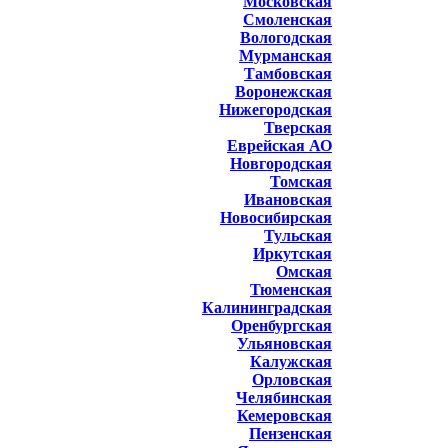
Московская
Смоленская
Вологодская
Мурманская
Тамбовская
Воронежская
Нижегородская
Тверская
Еврейская АО
Новгородская
Томская
Ивановская
Новосибирская
Тульская
Иркутская
Омская
Тюменская
Калининградская
Оренбургская
Ульяновская
Калужская
Орловская
Челябинская
Кемеровская
Пензенская