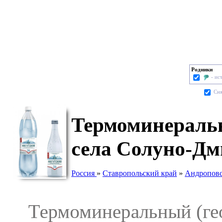
Родники
- ис
Cня
Термоминеральн
села Солуно-Дм
Россия
»
Ставропольский край
»
Андроповс
Термоминеральный (геот