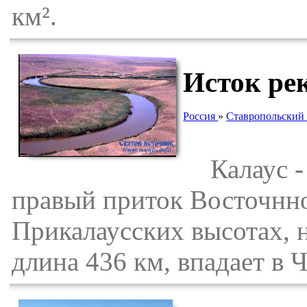
км².
Исток ре
Россия
»
Ставропольский
Калаус - 
правый приток Восточнно
Прикалаусских высотах, н
длина 436 км, впадает в 