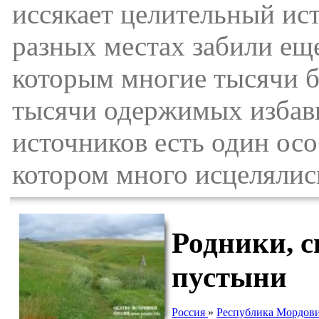
иссякает целительный ист
разных местах забили ещ
которым многие тысячи б
тысячи одержимых избави
источников есть один ос
котором много исцелялись
Родники, 
пустыни
Россия
»
Республика Мордов