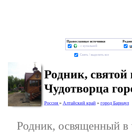
Православные источники
Родни
- с купальней
Cнять / выделить все
Родник, святой
Чудотворца гор
Россия
»
Алтайский край
»
город Барнаул
Родник, освященный в ч