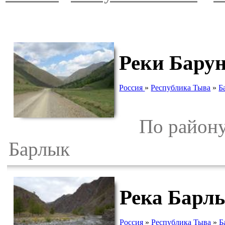
Реки Бару
Россия
»
Республика Тыва
»
Б
По району 
Барлык
Река Барл
Россия
»
Республика Тыва
»
Б