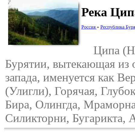
Река Цип
Россия
»
Республика Бур
Ципа (Ниж
Бурятии, вытекающая из о
запада, именуется как В
(Улигли), Горячая, Глубо
Бира, Олингда, Мраморна
Силикторни, Бугарикта, А