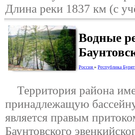
Длина реки 1837 км (с у
Водные р
Баунтовс
Россия
»
Республика Бурят
Территория района имее
принадлежащую бассейну 
является правым притоко
Баунтовского эвенкийско