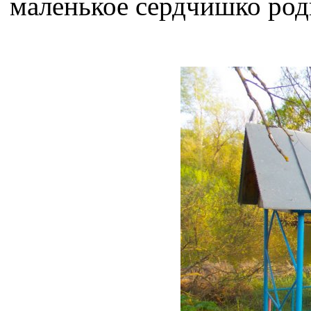
маленькое сердчишко род