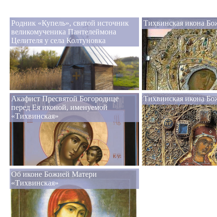
Родник «Купель», святой источник
Тихвинская икона Бо
великомученика Пантелеймона
Целителя у села Колтуновка
Акафист Пресвятой Богородице
Тихвинская икона Бо
перед Ея иконой, именуемой
«Тихвинская»
Об иконе Божией Матери
«Тихвинская»