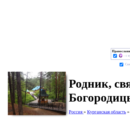
Православн
- с 
Cня
Родник, св
Богородиц
Россия
»
Курганская область