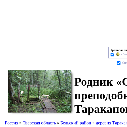
Православн
- бе
Cня
Родник «С
преподобн
Таракано
Россия
»
Тверская область
»
Бельский район
»
деревня Тарака