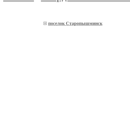
поселок Старопышминск