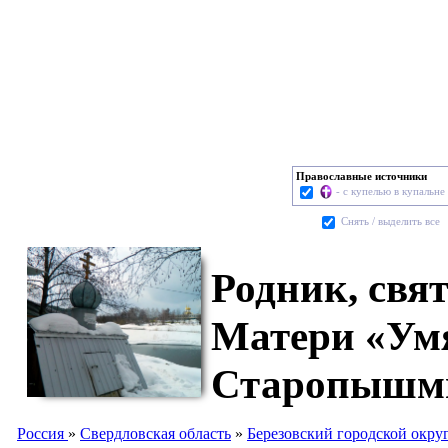
Православные источники
- с купелью в купальне
Cнять / выделить все
Родник, свя
Матери «Умя
Старопышм
Россия
»
Свердловская область
»
Березовский городской окру