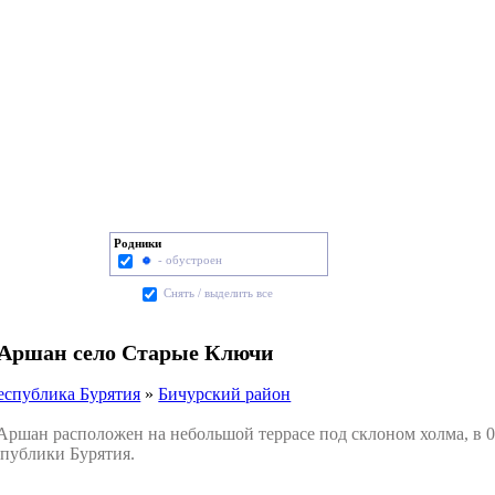
Родники
- обустроен
Cнять / выделить все
 Аршан село Старые Ключи
еспублика Бурятия
»
Бичурский район
шан расположен на небольшой террасе под склоном холма, в 0
спублики Бурятия.