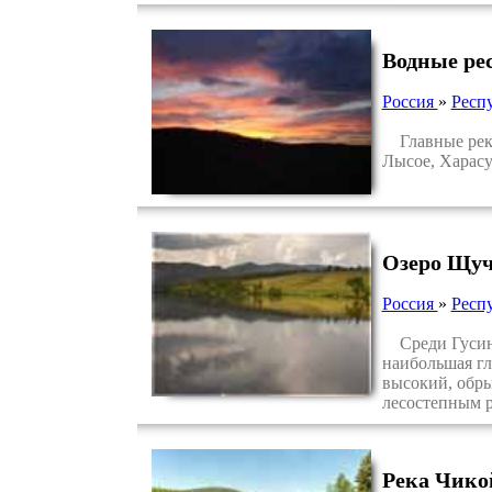
Водные ре
Россия
»
Респ
Главные реки 
Лысое, Харасу
Озеро Щуч
Россия
»
Респ
Среди Гусино-
наибольшая гл
высокий, обры
лесостепным р
Река Чико