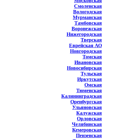
Московская
Смоленская
Вологодская
Мурманская
Тамбовская
Воронежская
Нижегородская
Тверская
Еврейская АО
Новгородская
Томская
Ивановская
Новосибирская
Тульская
Иркутская
Омская
Тюменская
Калининградская
Оренбургская
Ульяновская
Калужская
Орловская
Челябинская
Кемеровская
Пензенская