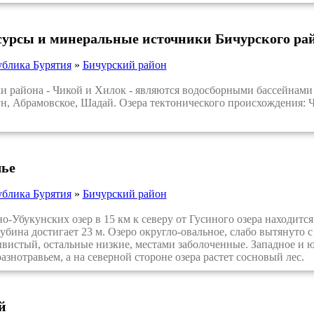
сурсы и минеральные источники Бичурского ра
ублика Бурятия
»
Бичурский район
района - Чикой и Хилок - являются водосборными бассейнами о
н, Абрамовское, Шадай. Озера тектонического происхождения: 
ье
ублика Бурятия
»
Бичурский район
Убукунских озер в 15 км к северу от Гусиного озера находится 
убина достигает 23 м. Озеро округло-овальное, слабо вытянуто с
вистый, остальные низкие, местами заболоченные. Западное и ю
азнотравьем, а на северной стороне озера растет сосновый лес.
й