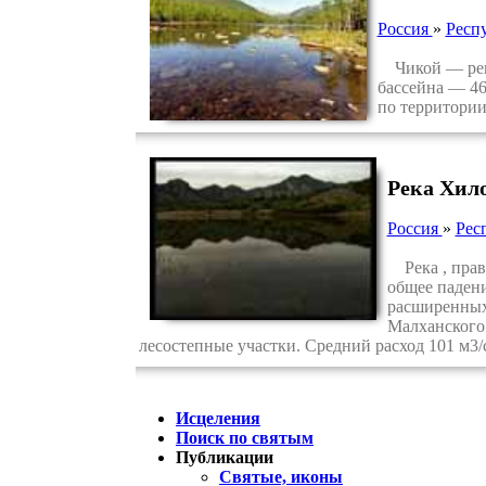
Россия
»
Респ
Чикой — река 
бассейна — 46
по территории
Река Хил
Россия
»
Рес
Река , правы
общее падени
расширенных 
Малханского 
лесостепные участки. Средний расход 101 м3/
Исцеления
Поиск по святым
Публикации
Святые, иконы