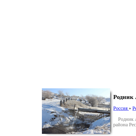
Родник
Россия
»
Р
Родник Ар
района Ре