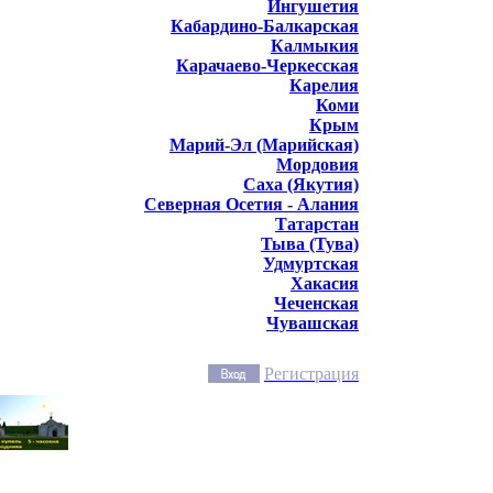
Ингушетия
Кабардино-Балкарская
Калмыкия
Карачаево-Черкесская
Карелия
Коми
Крым
Марий-Эл (Марийская)
Мордовия
Саха (Якутия)
Северная Осетия - Алания
Татарстан
Тыва (Тува)
Удмуртская
Хакасия
Чеченская
Чувашская
Регистрация