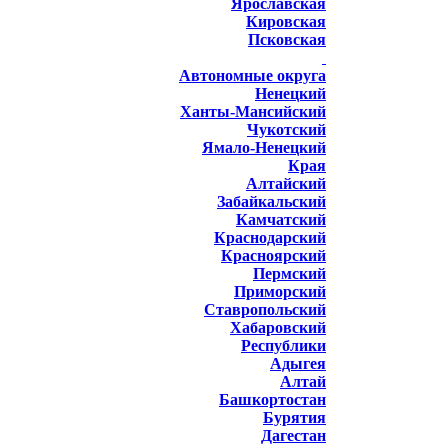
Ярославская
Кировская
Псковская
Автономные округа
Ненецкий
Ханты-Мансийский
Чукотский
Ямало-Ненецкий
Края
Алтайский
Забайкальский
Камчатский
Краснодарский
Красноярский
Пермский
Приморский
Ставропольский
Хабаровский
Республики
Адыгея
Алтай
Башкортостан
Бурятия
Дагестан