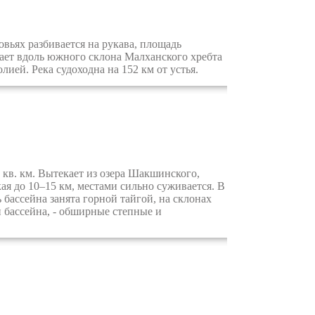
вьях разбивается на рукава, площадь
кает вдоль южного склона Малханского хребта
ией. Река судоходна на 152 км от устья.
 кв. км. Вытекает из озера Шакшинского,
ая до 10–15 км, местами сильно суживается. В
бассейна занята горной тайгой, на склонах
и бассейна, - обширные степные и