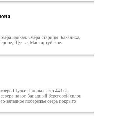
йона
зера Байкал. Озера-старицы: Баханиха,
Черное, Щучье, Мангиртуйское.
озеро Щучье. Площаль его 443 га,
 севера на юг. Западный береговой склон
го-западное побережье озера покрыто