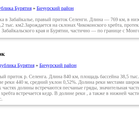
ублика Бурятия
»
Бичурский район
в Забайкалье, правый приток Селенги. Длина — 769 км, в низо
,2 тыс. км2.Зарождается на склонах Чикоконского хребта, проте
 Забайкальского края и Бурятии, частично — по границе с Монгол
ок
публика Бурятия
»
Бичурский район
й приток р. Селенга. Длина 840 км, площадь бассейна 38,5 тыс.
е реки 440 м, средний уклон 0,52%. Долина реки местами широк
частях долины встречаются песчаные гряды, значительная часть 
хребта встречается кедр. В долине реки , а также в нижней част
с.