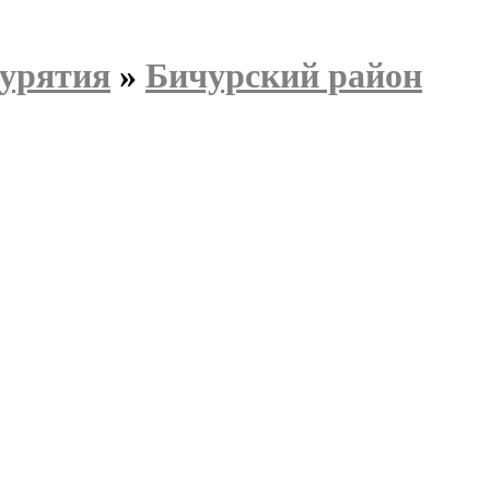
Бурятия
»
Бичурский район