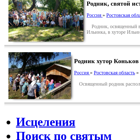
Родник, святой и
Россия
»
Ростовская обл
Родник, освященный в 
Ильинка, в хуторе Ильин
Родник хутор Коньков
Россия
»
Ростовская область
»
Освященный родник расположе
Исцеления
Поиск по святым