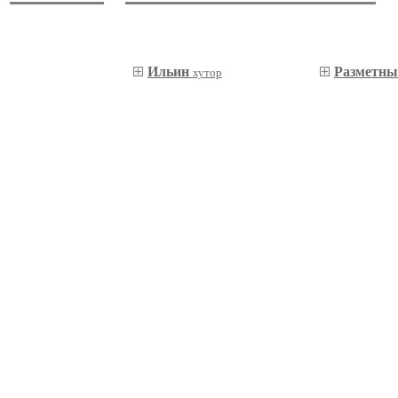
Ильин
Разметн
хутор