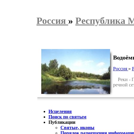
Россия
»
Республика 
Водоём
Россия
»
Реки - Пь
речной сет
Исцеления
Поиск по святым
Публикации
Святые, иконы
Порядок размещения информации