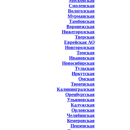
Московская
Смоленская
Вологодская
Мурманская
Тамбовская
Воронежская
Нижегородская
Тверская
Еврейская АО
Новгородская
Томская
Ивановская
Новосибирская
Тульская
Иркутская
Омская
Тюменская
Калининградская
Оренбургская
Ульяновская
Калужская
Орловская
Челябинская
Кемеровская
Пензенская