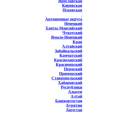
Ярославская
Кировская
Псковская
Автономные округа
Ненецкий
Ханты-Мансийский
Чукотский
Ямало-Ненецкий
Края
Алтайский
Забайкальский
Камчатский
Краснодарский
Красноярский
Пермский
Приморский
Ставропольский
Хабаровский
Республики
Адыгея
Алтай
Башкортостан
Бурятия
Дагестан