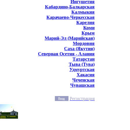
Ингушетия
Кабардино-Балкарская
Калмыкия
Карачаево-Черкесская
Карелия
Коми
Крым
Марий-Эл (Марийская)
Мордовия
Саха (Якутия)
Северная Осетия - Алания
Татарстан
Тыва (Тува)
Удмуртская
Хакасия
Чеченская
Чувашская
Регистрация