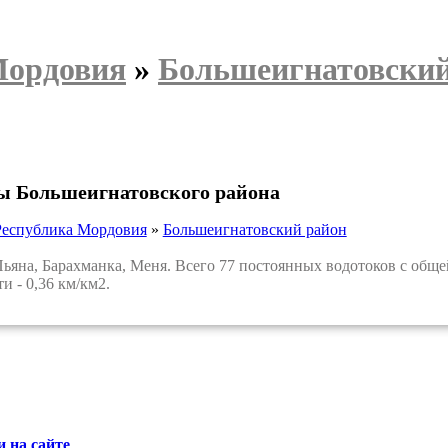
Мордовия
»
Большеигнатовский
ы Большеигнатовского района
Республика Мордовия
»
Большеигнатовский район
яна, Барахманка, Меня. Всего 77 постоянных водотоков с обще
и - 0,36 км/км2.
 на сайте