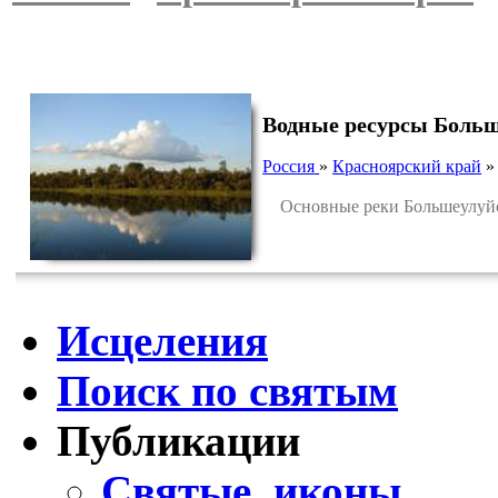
Водные ресурсы Больш
Россия
»
Красноярский край
Основные реки Большеулуйск
Исцеления
Поиск по святым
Публикации
Святые, иконы