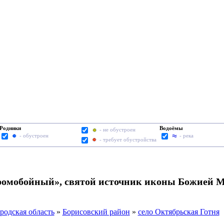
Родники
Водоёмы
- не обустроен
- обустроен
- река
- требует обустройства
ромобойный», святой источник иконы Божией М
родская область
»
Борисовский район
»
село Октябрьская Готня