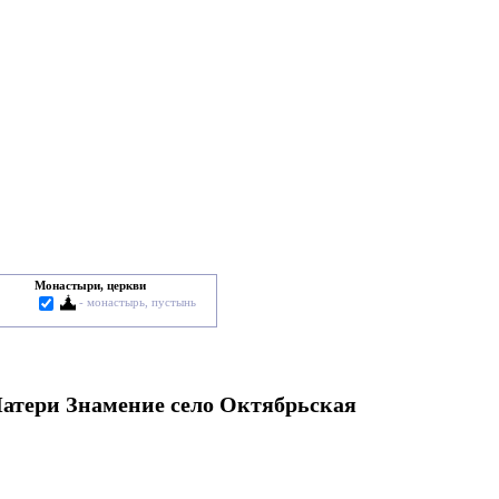
Монастыри, церкви
- монастырь, пустынь
атери Знамение село Октябрьская