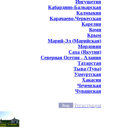
Ингушетия
Кабардино-Балкарская
Калмыкия
Карачаево-Черкесская
Карелия
Коми
Крым
Марий-Эл (Марийская)
Мордовия
Саха (Якутия)
Северная Осетия - Алания
Татарстан
Тыва (Тува)
Удмуртская
Хакасия
Чеченская
Чувашская
Регистрация