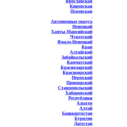
Ярославская
Кировская
Псковская
Автономные округа
Ненецкий
Ханты-Мансийский
Чукотский
Ямало-Ненецкий
Края
Алтайский
Забайкальский
Камчатский
Краснодарский
Красноярский
Пермский
Приморский
Ставропольский
Хабаровский
Республики
Адыгея
Алтай
Башкортостан
Бурятия
Дагестан