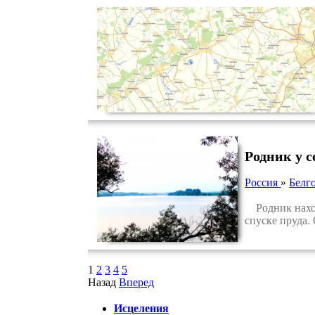
Родник у 
Россия
»
Белг
Родник находи
спуске пруда.
1
2
3
4
5
Назад
Вперед
Исцеления