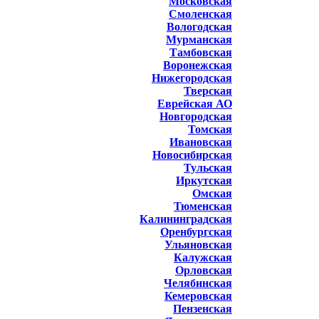
Московская
Смоленская
Вологодская
Мурманская
Тамбовская
Воронежская
Нижегородская
Тверская
Еврейская АО
Новгородская
Томская
Ивановская
Новосибирская
Тульская
Иркутская
Омская
Тюменская
Калининградская
Оренбургская
Ульяновская
Калужская
Орловская
Челябинская
Кемеровская
Пензенская