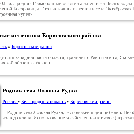
3 года родник Громобойный освятил архиепископ Белгородский
вятой Богородицы. Этот источник известен в селе Октябрьская Г
троенная купель.
тые источники Борисовского района
асть
»
Борисовский район
тся в западной части области, граничит с Ракитянским, Яковл
ковской областью Украины.
Родник села Лозовая Рудка
Россия
»
Белгородская область
»
Борисовский район
Родник села Лозовая Рудка, расположен в днище балки. Не о
из-под склона. Использование хозяйственно-питьевое (нерегуля