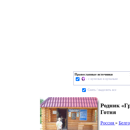
Православные источники
- с купелью в купальне
Cнять / выделить все
Родник «Г
Готня
Россия
»
Белго