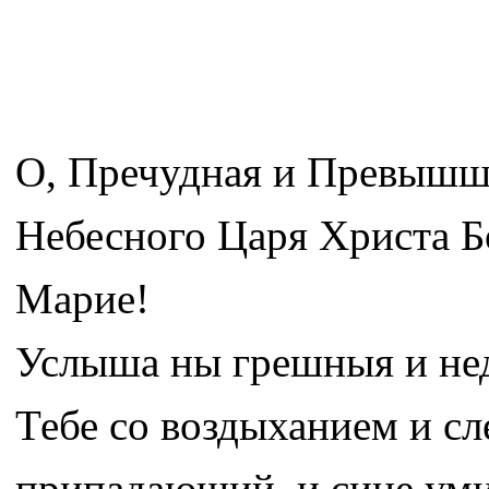
О, Пречудная и Превышша
Небесного Царя Христа Б
Марие!
Услыша ны грешныя и нед
Тебе со воздыханием и с
припадающий, и сице уми