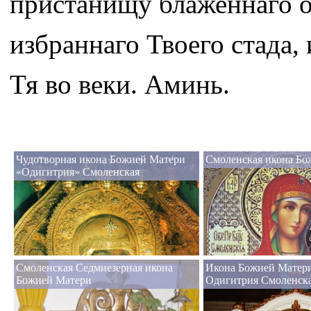
пристанищу блаженнаго он
избраннаго Твоего стада,
Тя во веки. Аминь.
Чудотворная икона Божией Матери
Смоленская икона Бо
«Одигитрия» Смоленская
Смоленская Седмиезерная икона
Икона Божией Матери
Божией Матери
Одигитрия Смоленск