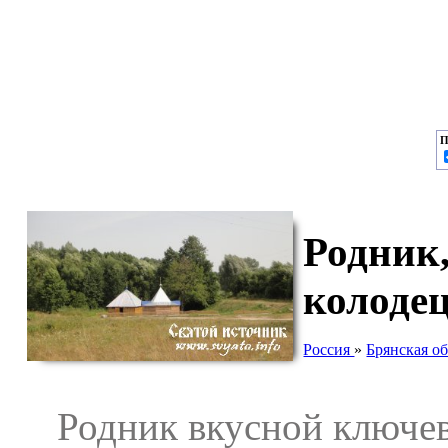
П
Родник,
колоде
Россия
»
Брянская об
Родник вкусной ключево