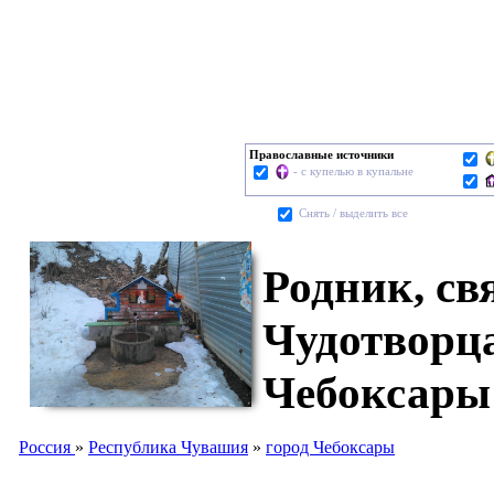
Православные источники
- с купелью в купальне
Cнять / выделить все
Родник, св
Чудотворца
Чебоксары
Россия
»
Республика Чувашия
»
город Чебоксары