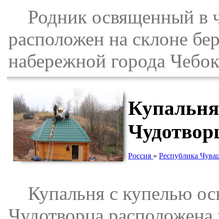
Родник освященный в че
расположен на склоне бер
набережной города Чебо
Купальня
Чудотвор
Россия
»
Республика Чува
Купальня с купелью осв
Чудотворца расположена н