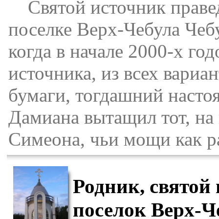
Святой источник правед
поселке Верх-Чебула Чебу
когда в начале 2000-х го
источника, из всех вариа
бумаги, тогдашний насто
Дамиана вытащил тот, на
Симеона, чьи мощи как р
Родник, святой
поселок Верх-Ч