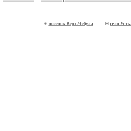
поселок Верх-Чебула
село Усть