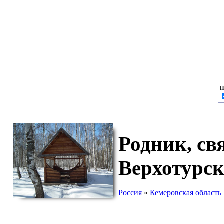
П
Родник, св
Верхотурск
Россия
»
Кемеровская область