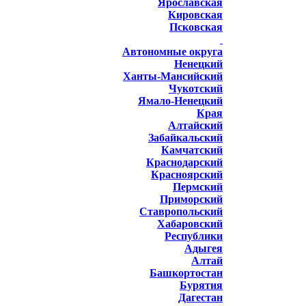
Ярославская
Кировская
Псковская
Автономные округа
Ненецкий
Ханты-Мансийский
Чукотский
Ямало-Ненецкий
Края
Алтайский
Забайкальский
Камчатский
Краснодарский
Красноярский
Пермский
Приморский
Ставропольский
Хабаровский
Республики
Адыгея
Алтай
Башкортостан
Бурятия
Дагестан