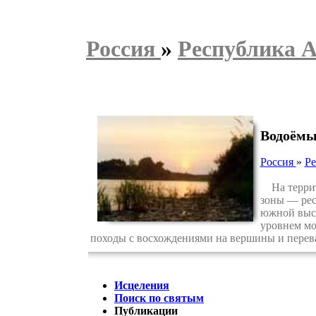
Россия
»
Республика 
Водоёмы
Россия
»
Ре
На террито
зоны — рес
южной высо
уровнем мо
походы с восхождениями на вершины и перев
Исцеления
Поиск по святым
Публикации