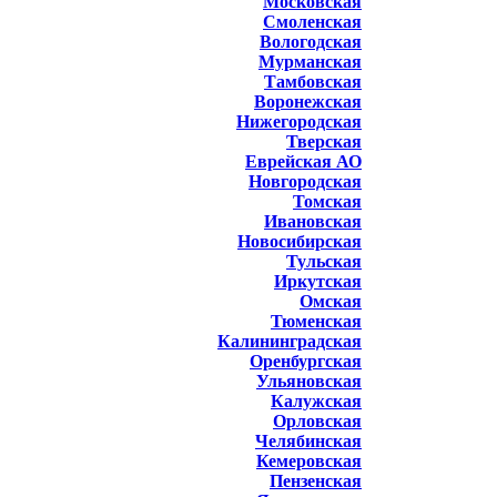
Московская
Смоленская
Вологодская
Мурманская
Тамбовская
Воронежская
Нижегородская
Тверская
Еврейская АО
Новгородская
Томская
Ивановская
Новосибирская
Тульская
Иркутская
Омская
Тюменская
Калининградская
Оренбургская
Ульяновская
Калужская
Орловская
Челябинская
Кемеровская
Пензенская