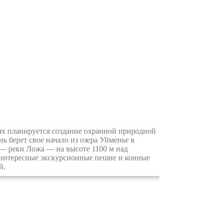
х планируется создание охранной природной
 берет свое начало из озера Уйменье в
 — реки Ложа — на высоте 1100 м над
я интересные экскурсионные пешие и конные
й.