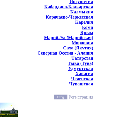
Ингушетия
Кабардино-Балкарская
Калмыкия
Карачаево-Черкесская
Карелия
Коми
Крым
Марий-Эл (Марийская)
Мордовия
Саха (Якутия)
Северная Осетия - Алания
Татарстан
Тыва (Тува)
Удмуртская
Хакасия
Чеченская
Чувашская
Регистрация