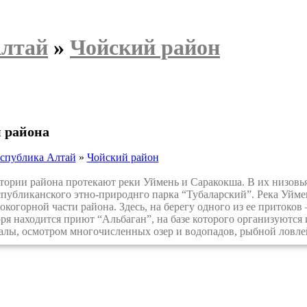
Алтай
»
Чойский район
 района
спублика Алтай
»
Чойский район
рии района протекают реки Уймень и Саракокша. В их низовья
публиканского этно-природнго парка “Тубаларский”. Река Уймень
когорной части района. Здесь, на берегу одного из ее притоков
ря находится приют “Альбаган”, на базе которого организуютс
алы, осмотром многочисленных озер и водопадов, рыбной ловле