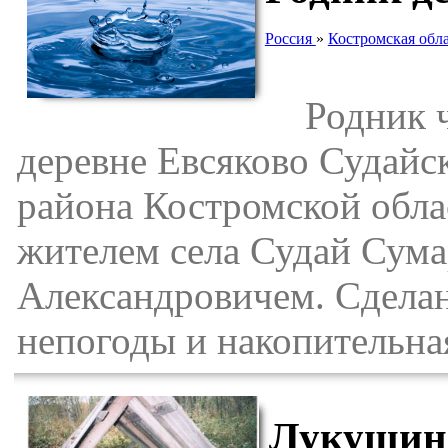
Россия
»
Костромская обл
Родник чи
деревне Евсяково Судайс
района Костромской обла
жителем села Судай Сум
Александровичем. Сделан
непогоды и накопительна
Лукушинс