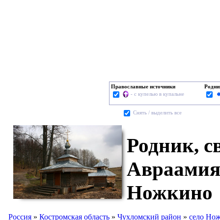
Православные источники
Родни
- с купелью в купальне
Cнять / выделить все
Родник, с
Авраамия 
Ножкино
Россия
»
Костромская область
»
Чухломский район
»
село Но