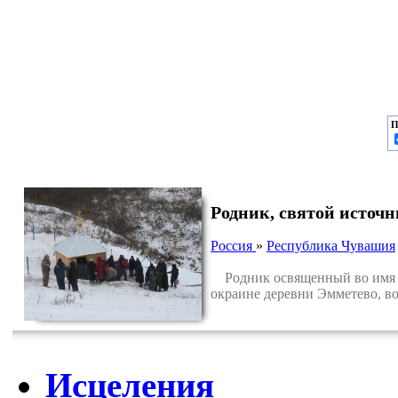
П
Родник, святой источ
Россия
»
Республика Чувашия
Родник освященный во имя Пр
окраине деревни Эмметево, в
Исцеления