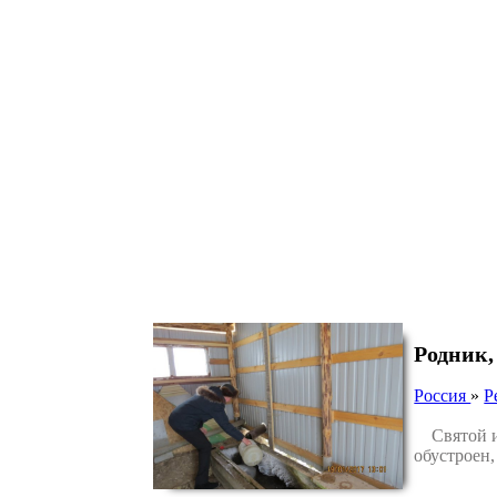
Родник,
Россия
»
Р
Святой ис
обустроен,