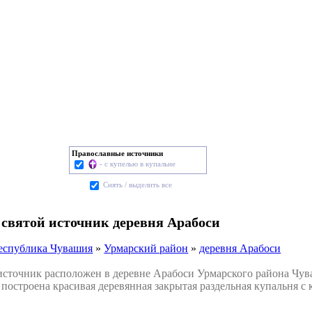
Православные источники
- с купелью в купальне
Cнять / выделить все
 святой источник деревня Арабоси
еспублика Чувашия
»
Урмарский район
»
деревня Арабоси
точник расположен в деревне Арабоси Урмарского района Чув
 построена красивая деревянная закрытая раздельная купальня с 