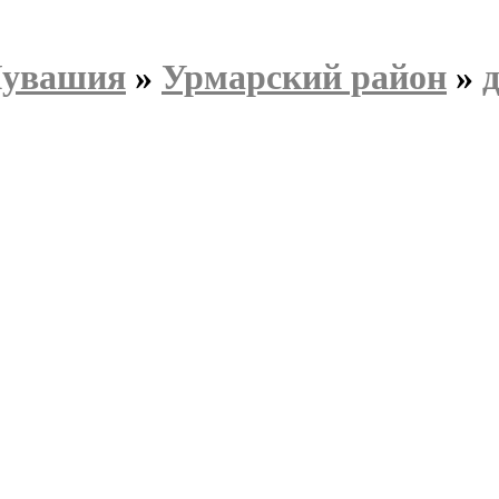
Чувашия
»
Урмарский район
»