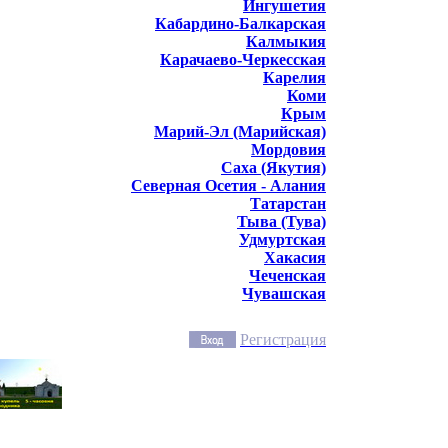
Ингушетия
Кабардино-Балкарская
Калмыкия
Карачаево-Черкесская
Карелия
Коми
Крым
Марий-Эл (Марийская)
Мордовия
Саха (Якутия)
Северная Осетия - Алания
Татарстан
Тыва (Тува)
Удмуртская
Хакасия
Чеченская
Чувашская
Регистрация