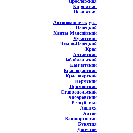
Ярославская
Кировская
Псковская
Автономные округа
Ненецкий
Ханты-Мансийский
Чукотский
Ямало-Ненецкий
Края
Алтайский
Забайкальский
Камчатский
Краснодарский
Красноярский
Пермский
Приморский
Ставропольский
Хабаровский
Республики
Адыгея
Алтай
Башкортостан
Бурятия
Дагестан