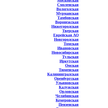
Московская
Смоленская
Вологодская
Мурманская
Тамбовская
Воронежская
Нижегородская
Тверская
Еврейская АО
Новгородская
Томская
Ивановская
Новосибирская
Тульская
Иркутская
Омская
Тюменская
Калининградская
Оренбургская
Ульяновская
Калужская
Орловская
Челябинская
Кемеровская
Пензенская