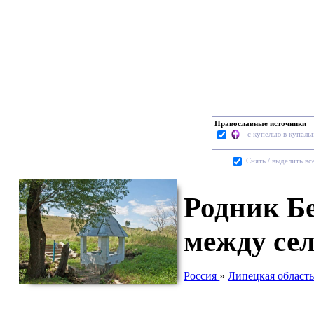
Православные источники
- с купелью в купаль
Cнять / выделить вс
Родник Бе
между се
Россия
»
Липецкая област