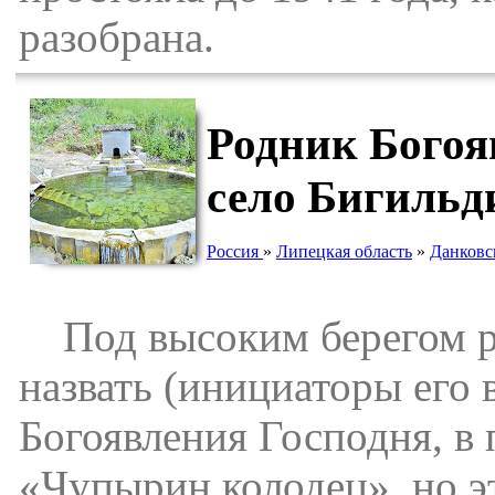
разобрана.
Родник Богоя
село Бигильд
Россия
»
Липецкая область
»
Данковс
Под высоким берегом ре
назвать (инициаторы его 
Богоявления Господня, в
«Чупырин колодец», но э