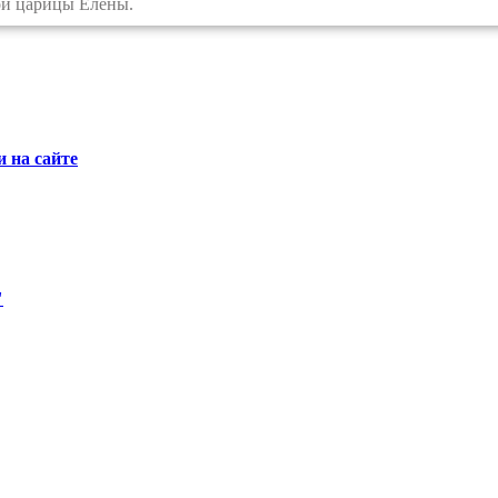
ой царицы Елены.
 на сайте
"