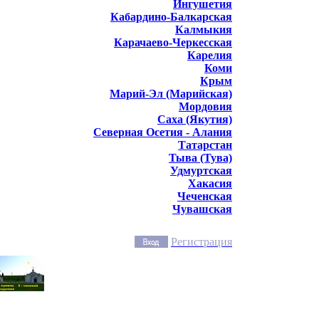
Ингушетия
Кабардино-Балкарская
Калмыкия
Карачаево-Черкесская
Карелия
Коми
Крым
Марий-Эл (Марийская)
Мордовия
Саха (Якутия)
Северная Осетия - Алания
Татарстан
Тыва (Тува)
Удмуртская
Хакасия
Чеченская
Чувашская
Регистрация