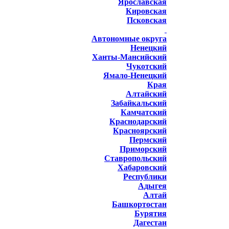
Ярославская
Кировская
Псковская
Автономные округа
Ненецкий
Ханты-Мансийский
Чукотский
Ямало-Ненецкий
Края
Алтайский
Забайкальский
Камчатский
Краснодарский
Красноярский
Пермский
Приморский
Ставропольский
Хабаровский
Республики
Адыгея
Алтай
Башкортостан
Бурятия
Дагестан