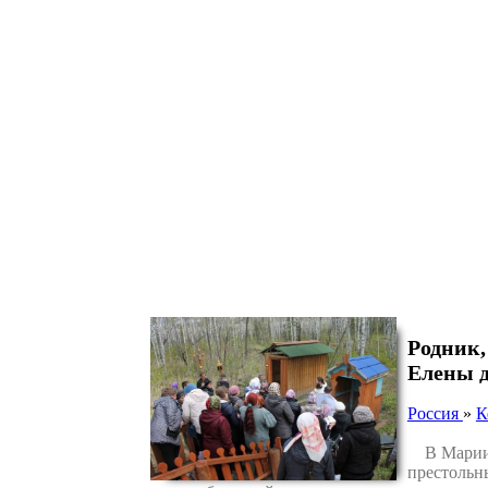
Родник,
Елены 
Россия
»
К
В Мариинс
престольн