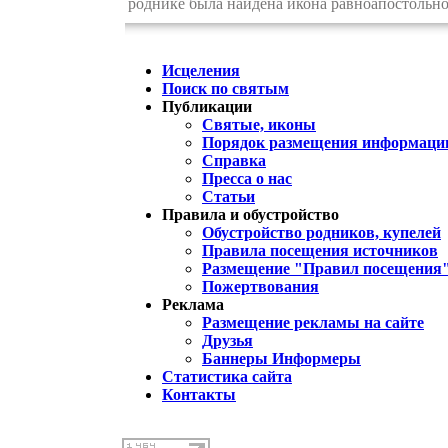
роднике была найдена икона равноапостольн
Исцеления
Поиск по святым
Публикации
Святые, иконы
Порядок размещения информации
Справка
Пресса о нас
Статьи
Правила и обустройство
Обустройство родников, купелей
Правила посещения источников
Размещение "Правил посещения
Пожертвования
Реклама
Размещение рекламы на сайте
Друзья
Баннеры Информеры
Статистика сайта
Контакты