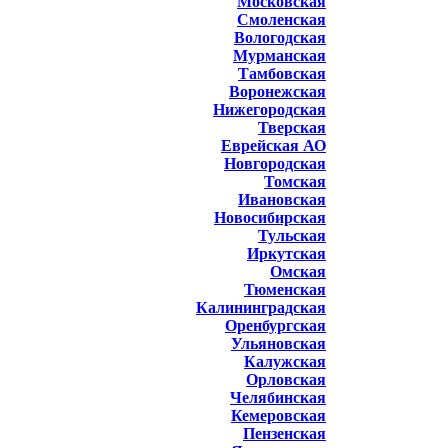
Московская
Смоленская
Вологодская
Мурманская
Тамбовская
Воронежская
Нижегородская
Тверская
Еврейская АО
Новгородская
Томская
Ивановская
Новосибирская
Тульская
Иркутская
Омская
Тюменская
Калининградская
Оренбургская
Ульяновская
Калужская
Орловская
Челябинская
Кемеровская
Пензенская