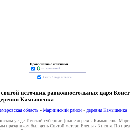
Православные источники
- с купальней
Cнять / выделить все
 святой источник равноапостольных царя Конст
деревня Камышенка
емеровская область
»
Мариинский район
»
деревня Камышенка
ком уезде Томской губернии (ныне деревня Камышенка Марии
ым праздником был день Святой матери Елены - 3 июня. По пред