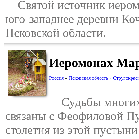
Святой источник иеромо
юго-западнее деревни Ко
Псковской области.
Иеромонах Ма
Россия
»
Псковская область
»
Стругокрас
Судьбы многих 
связаны с Феофиловой П
столетия из этой пустын