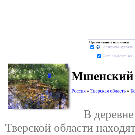
Православные источники
- с открытой купелью
Cнять / выделить все
Мшенский 
Россия
»
Тверская область
»
Б
В деревне 
Тверской области находя