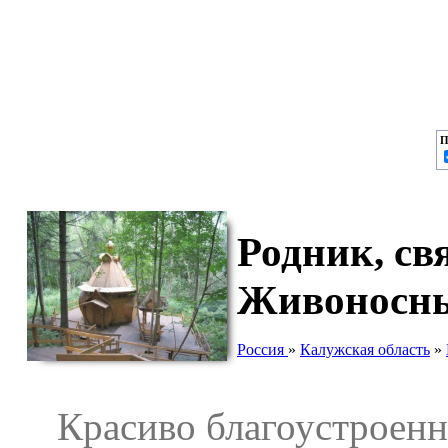
П
Родник, св
Живоносны
Россия
»
Калужская область
»
Красиво благоустроенны