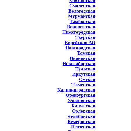
Московская
Смоленская
Вологодская
Мурманская
Тамбовская
Воронежская
Нижегородская
Тверская
Еврейская АО
Новгородская
Томская
Ивановская
Новосибирская
Тульская
Иркутская
Омская
Тюменская
Калининградская
Оренбургская
Ульяновская
Калужская
Орловская
Челябинская
Кемеровская
Пензенская