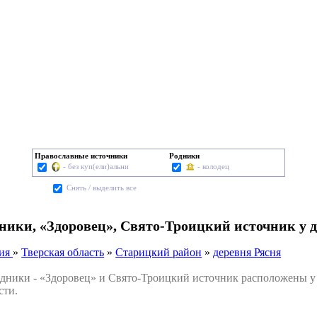
Православные источники
Родники
- без куп(ели)альни
- колодец
Cнять / выделить все
ники, «Здоровец», Свято-Троицкий источник у 
сия
»
Тверская область
»
Старицкий район
»
деревня Рясня
ики - «Здоровец» и Свято-Троицкий источник расположены у 
сти.