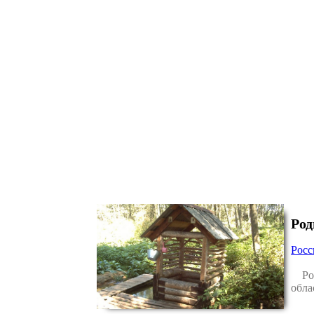
Род
Рос
Родн
обла