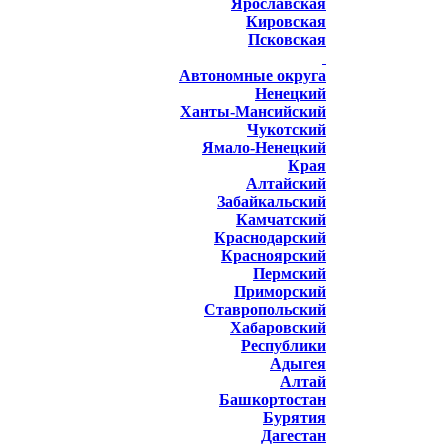
Ярославская
Кировская
Псковская
Автономные округа
Ненецкий
Ханты-Мансийский
Чукотский
Ямало-Ненецкий
Края
Алтайский
Забайкальский
Камчатский
Краснодарский
Красноярский
Пермский
Приморский
Ставропольский
Хабаровский
Республики
Адыгея
Алтай
Башкортостан
Бурятия
Дагестан