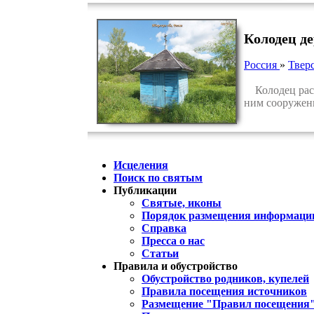
Колодец д
Россия
»
Тверс
Колодец распо
ним сооружен
Исцеления
Поиск по святым
Публикации
Святые, иконы
Порядок размещения информации
Справка
Пресса о нас
Статьи
Правила и обустройство
Обустройство родников, купелей
Правила посещения источников
Размещение "Правил посещения