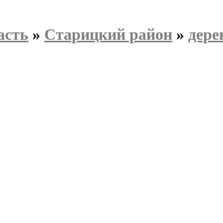
асть
»
Старицкий район
»
дере