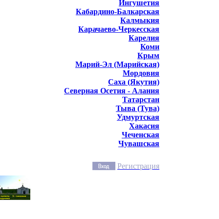
Ингушетия
Кабардино-Балкарская
Калмыкия
Карачаево-Черкесская
Карелия
Коми
Крым
Марий-Эл (Марийская)
Мордовия
Саха (Якутия)
Северная Осетия - Алания
Татарстан
Тыва (Тува)
Удмуртская
Хакасия
Чеченская
Чувашская
Регистрация