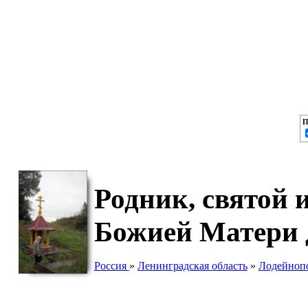
П
Родник, святой
Божией Матери 
Россия
»
Ленинградская область
»
Лодейноп