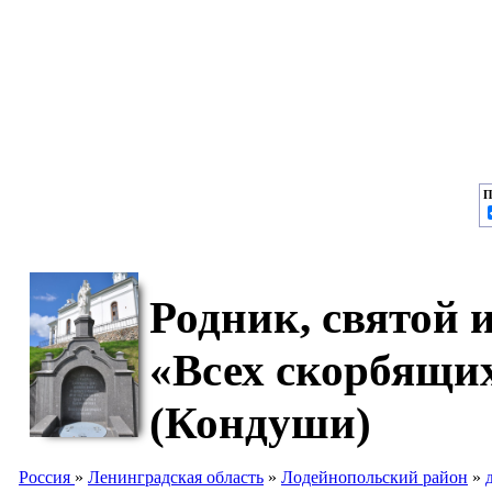
П
Родник, святой
«Всех скорбящи
(Кондуши)
Россия
»
Ленинградская область
»
Лодейнопольский район
»