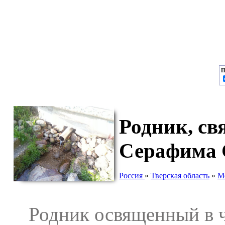
П
Родник, св
Серафима С
Россия
»
Тверская область
»
М
Родник освященный в ч