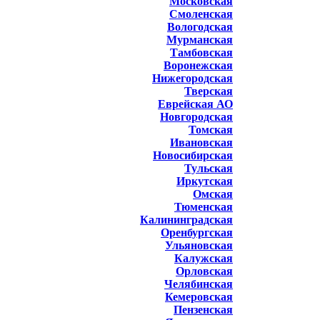
Московская
Смоленская
Вологодская
Мурманская
Тамбовская
Воронежская
Нижегородская
Тверская
Еврейская АО
Новгородская
Томская
Ивановская
Новосибирская
Тульская
Иркутская
Омская
Тюменская
Калининградская
Оренбургская
Ульяновская
Калужская
Орловская
Челябинская
Кемеровская
Пензенская