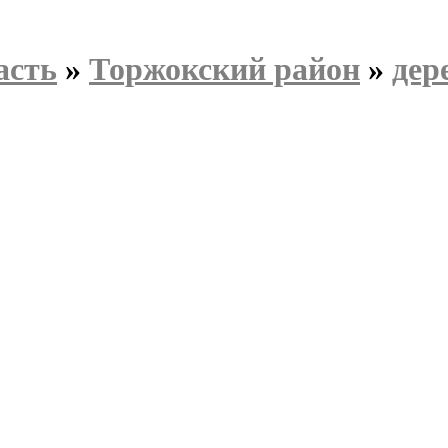
асть
»
Торжокский район
»
дер