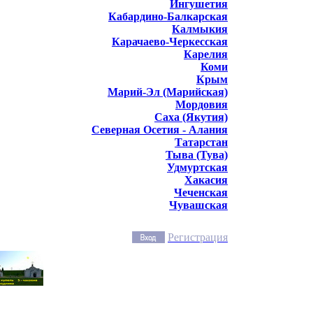
Ингушетия
Кабардино-Балкарская
Калмыкия
Карачаево-Черкесская
Карелия
Коми
Крым
Марий-Эл (Марийская)
Мордовия
Саха (Якутия)
Северная Осетия - Алания
Татарстан
Тыва (Тува)
Удмуртская
Хакасия
Чеченская
Чувашская
Регистрация