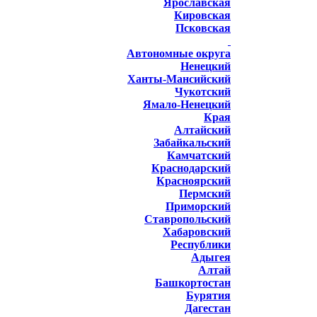
Ярославская
Кировская
Псковская
Автономные округа
Ненецкий
Ханты-Мансийский
Чукотский
Ямало-Ненецкий
Края
Алтайский
Забайкальский
Камчатский
Краснодарский
Красноярский
Пермский
Приморский
Ставропольский
Хабаровский
Республики
Адыгея
Алтай
Башкортостан
Бурятия
Дагестан