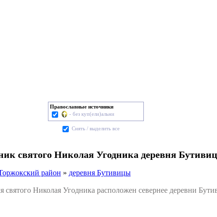
Православные источники
- без куп(ели)альни
Cнять / выделить все
чник святого Николая Угодника деревня Бутиви
Торжокский район
»
деревня Бутивицы
святого Николая Угодника расположен севернее деревни Бутив