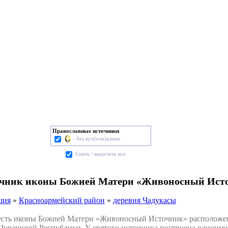
Православные источники
- без куп(ели)альни
Cнять / выделить все
точник иконы Божией Матери «Живоносный Ист
шия
»
Красноармейский район
»
деревня Чадукасы
ть иконы Божией Матери «Живоносный Источник» расположен 
Чувашской Республики. У святого источника построена одноиме