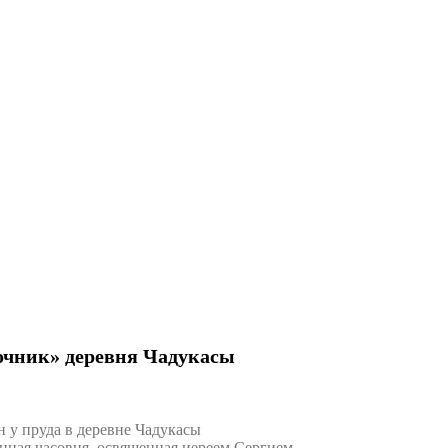
очник» деревня Чадукасы
у пруда в деревне Чадукасы
нная часовня, освященная иереем Сергием