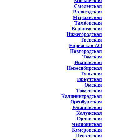
Московская
Смоленская
Вологодская
Мурманская
Тамбовская
Воронежская
Нижегородская
Тверская
Еврейская АО
Новгородская
Томская
Ивановская
Новосибирская
Тульская
Иркутская
Омская
Тюменская
Калининградская
Оренбургская
Ульяновская
Калужская
Орловская
Челябинская
Кемеровская
Пензенская