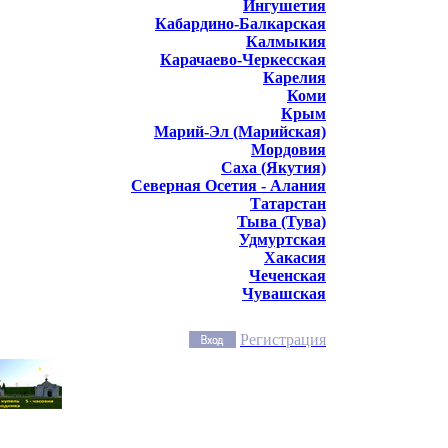
Ингушетия
Кабардино-Балкарская
Калмыкия
Карачаево-Черкесская
Карелия
Коми
Крым
Марий-Эл (Марийская)
Мордовия
Саха (Якутия)
Северная Осетия - Алания
Татарстан
Тыва (Тува)
Удмуртская
Хакасия
Чеченская
Чувашская
Регистрация