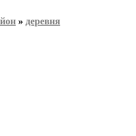
айон
»
деревня