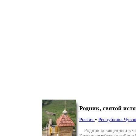
Родник, святой ис
Россия
»
Республика Чува
Родник освященный в чес
Красноармейского района 