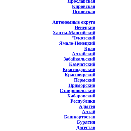
Ярославская
Кировская
Псковская
Автономные округа
Ненецкий
Ханты-Мансийский
Чукотский
Ямало-Ненецкий
Края
Алтайский
Забайкальский
Камчатский
Краснодарский
Красноярский
Пермский
Приморский
Ставропольский
Хабаровский
Республики
Адыгея
Алтай
Башкортостан
Бурятия
Дагестан