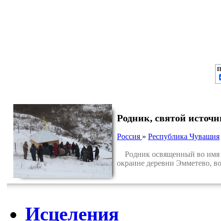
П
Родник, святой источ
Россия
»
Республика Чувашия
Родник освященный во имя Пр
окраине деревни Эмметево, в
Исцеления