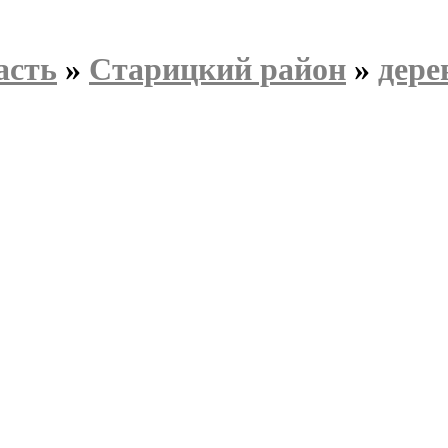
асть
»
Старицкий район
»
дере