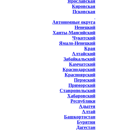
Ярославская
Кировская
Псковская
Автономные округа
Ненецкий
Ханты-Мансийский
Чукотский
Ямало-Ненецкий
Края
Алтайский
Забайкальский
Камчатский
Краснодарский
Красноярский
Пермский
Приморский
Ставропольский
Хабаровский
Республики
Адыгея
Алтай
Башкортостан
Бурятия
Дагестан