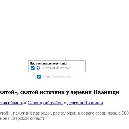
Православные источники
- с открытой купелью
Cнять / выделить все
вятой», святой источник у деревни Иванищи
кая область
»
Старицкий район
»
деревня Иванищи
й», памятник природы, расположен в овраге среди леса, в 500
йона Тверской области.