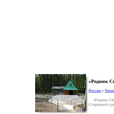
«Родник С
Россия
»
Тверс
«Родник Свято
Старицкого ра