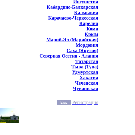
Ингушетия
Кабардино-Балкарская
Калмыкия
Карачаево-Черкесская
Карелия
Коми
Крым
Марий-Эл (Марийская)
Мордовия
Саха (Якутия)
Северная Осетия - Алания
Татарстан
Тыва (Тува)
Удмуртская
Хакасия
Чеченская
Чувашская
Регистрация