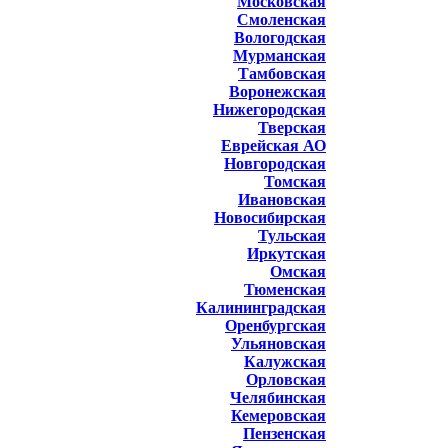
Московская
Смоленская
Вологодская
Мурманская
Тамбовская
Воронежская
Нижегородская
Тверская
Еврейская АО
Новгородская
Томская
Ивановская
Новосибирская
Тульская
Иркутская
Омская
Тюменская
Калининградская
Оренбургская
Ульяновская
Калужская
Орловская
Челябинская
Кемеровская
Пензенская