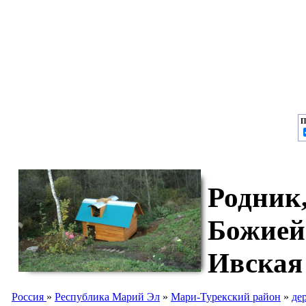
П
Родник,
Божией
Ивская
Россия
»
Республика Марий Эл
»
Мари-Турекский район
»
де