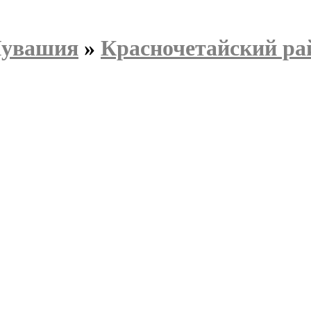
Чувашия
»
Красночетайский ра