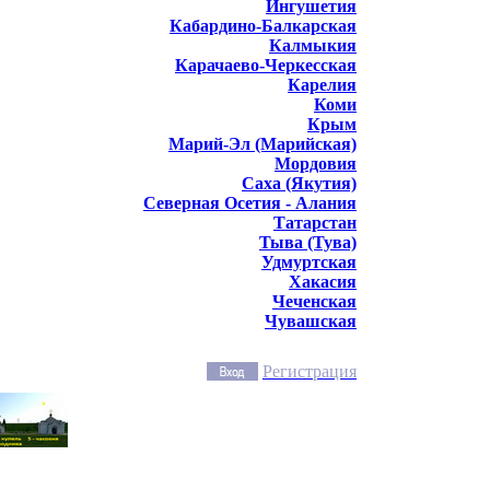
Ингушетия
Кабардино-Балкарская
Калмыкия
Карачаево-Черкесская
Карелия
Коми
Крым
Марий-Эл (Марийская)
Мордовия
Саха (Якутия)
Северная Осетия - Алания
Татарстан
Тыва (Тува)
Удмуртская
Хакасия
Чеченская
Чувашская
Регистрация