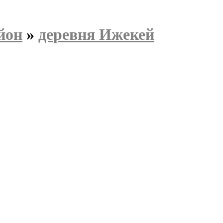
йон
»
деревня Ижекей