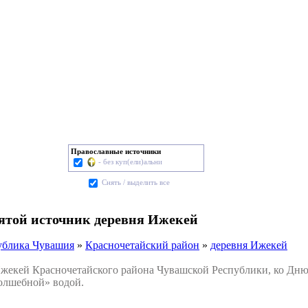
Православные источники
- без куп(ели)альни
Cнять / выделить все
вятой источник деревня Ижекей
ублика Чувашия
»
Красночетайский район
»
деревня Ижекей
екей Красночетайского района Чувашской Республики, ко Дню 
олшебной» водой.