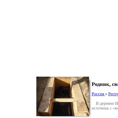
Родник, с
Россия
»
Респ
В деревне Иж
источник с «в