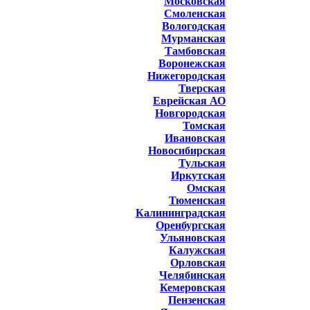
Московская
Смоленская
Вологодская
Мурманская
Тамбовская
Воронежская
Нижегородская
Тверская
Еврейская АО
Новгородская
Томская
Ивановская
Новосибирская
Тульская
Иркутская
Омская
Тюменская
Калининградская
Оренбургская
Ульяновская
Калужская
Орловская
Челябинская
Кемеровская
Пензенская