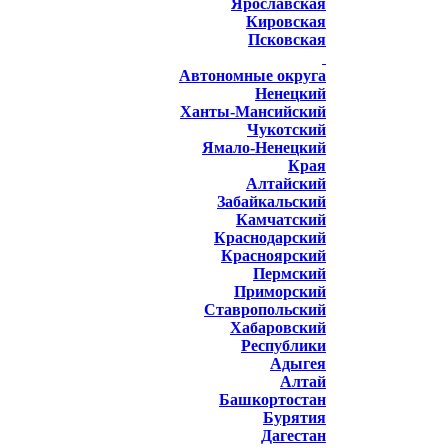
Ярославская
Кировская
Псковская
Автономные округа
Ненецкий
Ханты-Мансийский
Чукотский
Ямало-Ненецкий
Края
Алтайский
Забайкальский
Камчатский
Краснодарский
Красноярский
Пермский
Приморский
Ставропольский
Хабаровский
Республики
Адыгея
Алтай
Башкортостан
Бурятия
Дагестан