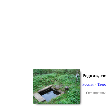
Родник, с
Россия
»
Тверс
Освященный р