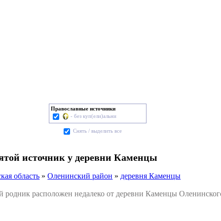
Православные источники
- без куп(ели)альни
Cнять / выделить все
вятой источник у деревни Каменцы
кая область
»
Оленинский район
»
деревня Каменцы
одник расположен недалеко от деревни Каменцы Оленинского 