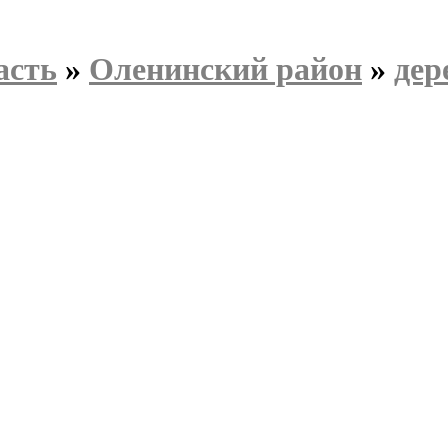
асть
»
Оленинский район
»
дер