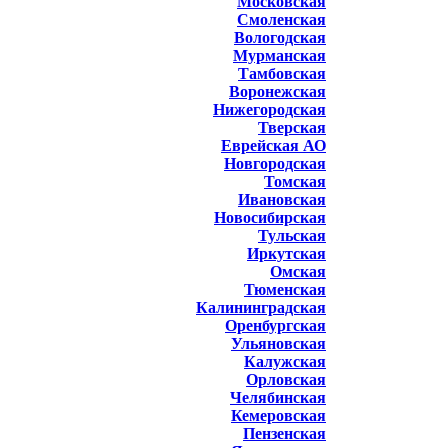
Московская
Смоленская
Вологодская
Мурманская
Тамбовская
Воронежская
Нижегородская
Тверская
Еврейская АО
Новгородская
Томская
Ивановская
Новосибирская
Тульская
Иркутская
Омская
Тюменская
Калининградская
Оренбургская
Ульяновская
Калужская
Орловская
Челябинская
Кемеровская
Пензенская