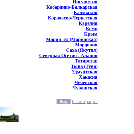
Ингушетия
Кабардино-Балкарская
Калмыкия
Карачаево-Черкесская
Карелия
Коми
Крым
Марий-Эл (Марийская)
Мордовия
Саха (Якутия)
Северная Осетия - Алания
Татарстан
Тыва (Тува)
Удмуртская
Хакасия
Чеченская
Чувашская
Регистрация