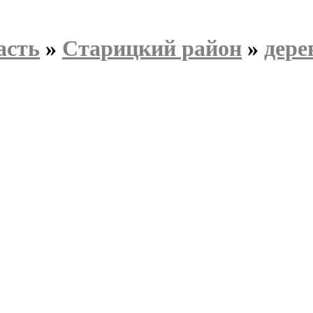
асть
»
Старицкий район
»
дере