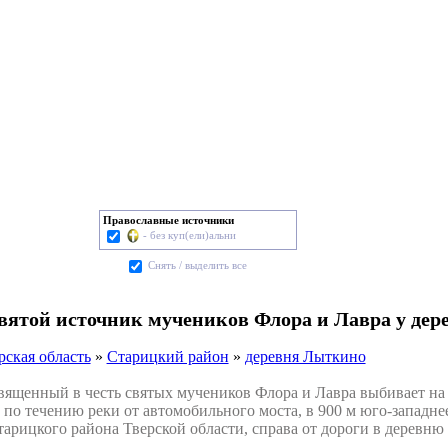
Православные источники
- без куп(ели)альни
Cнять / выделить все
святой источник мучеников Флора и Лавра у де
рская область
»
Старицкий район
»
деревня Лыткино
щенный в честь святых мучеников Флора и Лавра выбивает на п
по течению реки от автомобильного моста, в 900 м юго-западне
арицкого района Тверской области, справа от дороги в деревню