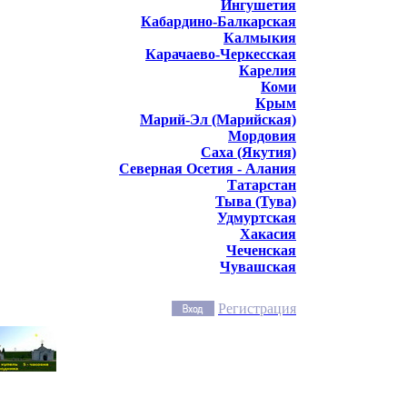
Ингушетия
Кабардино-Балкарская
Калмыкия
Карачаево-Черкесская
Карелия
Коми
Крым
Марий-Эл (Марийская)
Мордовия
Саха (Якутия)
Северная Осетия - Алания
Татарстан
Тыва (Тува)
Удмуртская
Хакасия
Чеченская
Чувашская
Регистрация