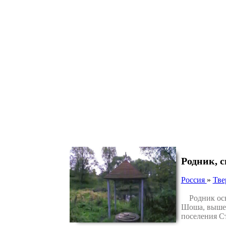
Родник, 
Россия
»
Тве
Родник освя
Шоша, выше 
поселения Ст