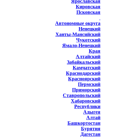
Ярославская
Кировская
Псковская
Автономные округа
Ненецкий
Ханты-Мансийский
Чукотский
Ямало-Ненецкий
Края
Алтайский
Забайкальский
Камчатский
Краснодарский
Красноярский
Пермский
Приморский
Ставропольский
Хабаровский
Республики
Адыгея
Алтай
Башкортостан
Бурятия
Дагестан