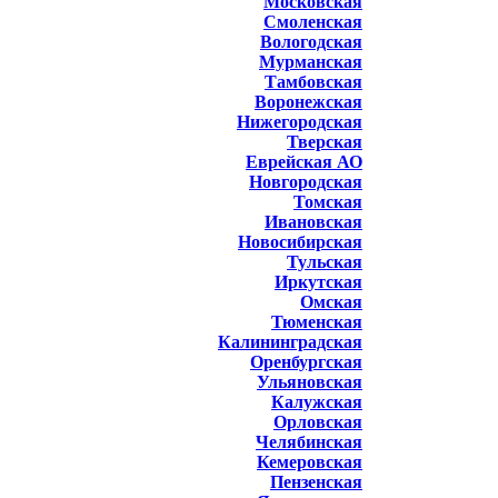
Московская
Смоленская
Вологодская
Мурманская
Тамбовская
Воронежская
Нижегородская
Тверская
Еврейская АО
Новгородская
Томская
Ивановская
Новосибирская
Тульская
Иркутская
Омская
Тюменская
Калининградская
Оренбургская
Ульяновская
Калужская
Орловская
Челябинская
Кемеровская
Пензенская