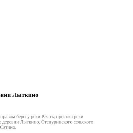
ревни Лыткино
равом берегу реки Ржать, притока реки
е деревни Лыткино, Степуринского сельского
 Сатино.