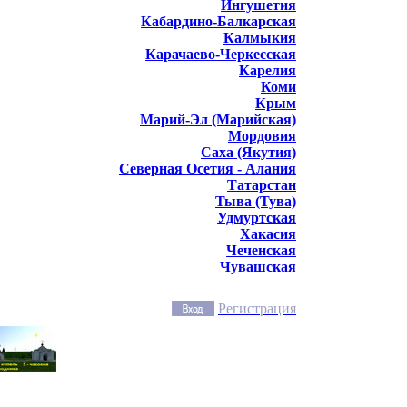
Ингушетия
Кабардино-Балкарская
Калмыкия
Карачаево-Черкесская
Карелия
Коми
Крым
Марий-Эл (Марийская)
Мордовия
Саха (Якутия)
Северная Осетия - Алания
Татарстан
Тыва (Тува)
Удмуртская
Хакасия
Чеченская
Чувашская
Регистрация