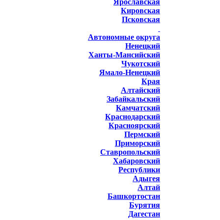
Ярославская
Кировская
Псковская
Автономные округа
Ненецкий
Ханты-Мансийский
Чукотский
Ямало-Ненецкий
Края
Алтайский
Забайкальский
Камчатский
Краснодарский
Красноярский
Пермский
Приморский
Ставропольский
Хабаровский
Республики
Адыгея
Алтай
Башкортостан
Бурятия
Дагестан