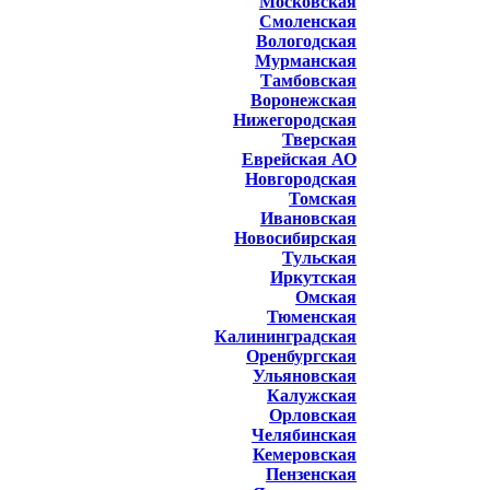
Московская
Смоленская
Вологодская
Мурманская
Тамбовская
Воронежская
Нижегородская
Тверская
Еврейская АО
Новгородская
Томская
Ивановская
Новосибирская
Тульская
Иркутская
Омская
Тюменская
Калининградская
Оренбургская
Ульяновская
Калужская
Орловская
Челябинская
Кемеровская
Пензенская