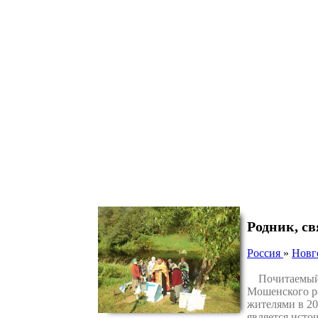
Родник, с
Россия
»
Новг
Почитаемый ро
Мошенского р
жителями в 20
является исто