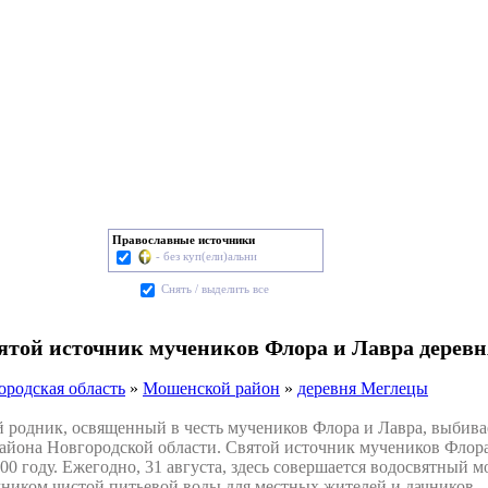
Православные источники
- без куп(ели)альни
Cнять / выделить все
вятой источник мучеников Флора и Лавра дерев
ородская область
»
Мошенской район
»
деревня Меглецы
дник, освященный в честь мучеников Флора и Лавра, выбивает
айона Новгородской области. Святой источник мучеников Флор
00 году. Ежегодно, 31 августа, здесь совершается водосвятный 
чником чистой питьевой воды для местных жителей и дачников.