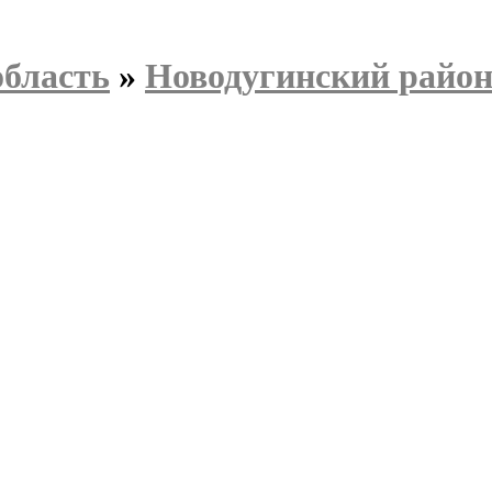
область
»
Новодугинский райо