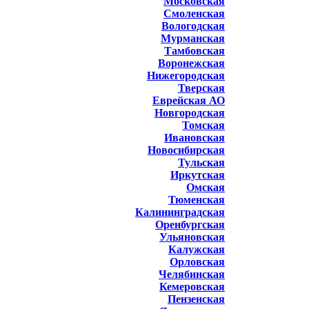
Московская
Смоленская
Вологодская
Мурманская
Тамбовская
Воронежская
Нижегородская
Тверская
Еврейская АО
Новгородская
Томская
Ивановская
Новосибирская
Тульская
Иркутская
Омская
Тюменская
Калининградская
Оренбургская
Ульяновская
Калужская
Орловская
Челябинская
Кемеровская
Пензенская