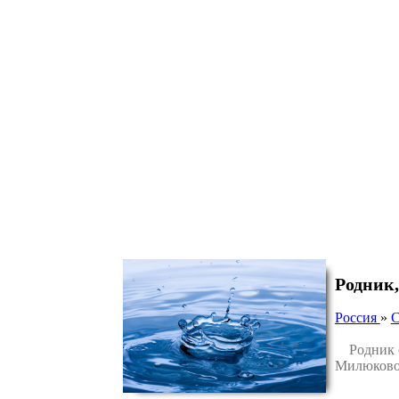
Родник,
Россия
»
С
Родник ос
Милюково 