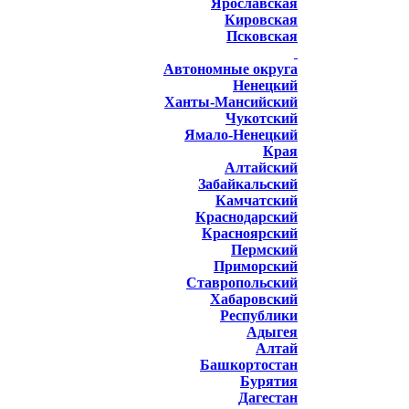
Ярославская
Кировская
Псковская
Автономные округа
Ненецкий
Ханты-Мансийский
Чукотский
Ямало-Ненецкий
Края
Алтайский
Забайкальский
Камчатский
Краснодарский
Красноярский
Пермский
Приморский
Ставропольский
Хабаровский
Республики
Адыгея
Алтай
Башкортостан
Бурятия
Дагестан