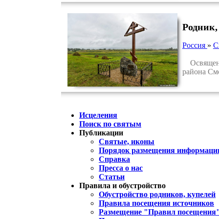
Родник,
Россия
»
С
Освященны
района См
Исцеления
Поиск по святым
Публикации
Святые, иконы
Порядок размещения информации
Справка
Пресса о нас
Статьи
Правила и обустройство
Обустройство родников, купелей
Правила посещения источников
Размещение "Правил посещения