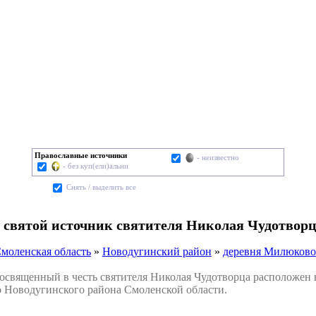
Православные источники
- неизвестно
- без куп(ели)альни
Cнять / выделить все
 святой источник святителя Николая Чудотвор
моленская область
»
Новодугинский район
»
деревня Милюково
вященный в честь святителя Николая Чудотворца расположен на
Новодугинского района Смоленской области.