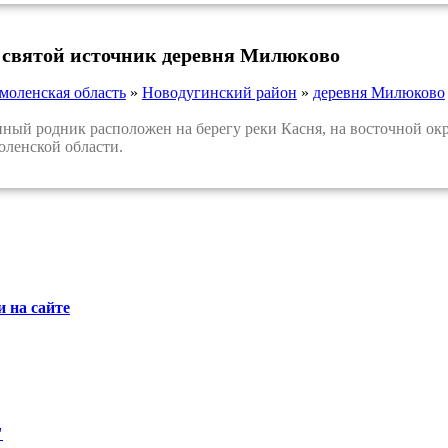
 святой источник деревня Милюково
моленская область
»
Новодугинский район
»
деревня Милюково
й родник расположен на берегу реки Касня, на восточной ок
оленской области.
 на сайте
"