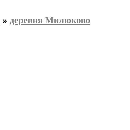
н
»
деревня Милюково