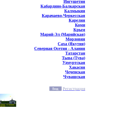
Ингушетия
Кабардино-Балкарская
Калмыкия
Карачаево-Черкесская
Карелия
Коми
Крым
Марий-Эл (Марийская)
Мордовия
Саха (Якутия)
Северная Осетия - Алания
Татарстан
Тыва (Тува)
Удмуртская
Хакасия
Чеченская
Чувашская
Регистрация