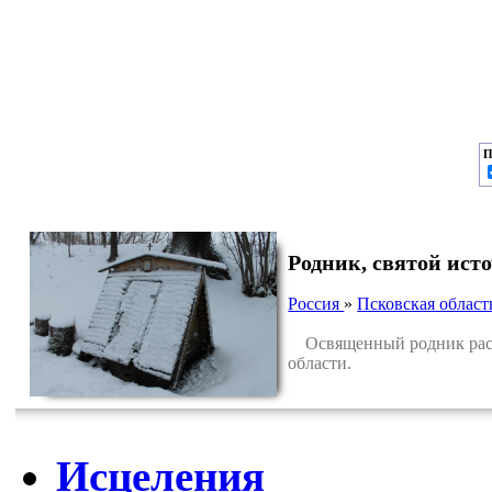
П
Родник, святой ис
Россия
»
Псковская област
Освященный родник распо
области.
Исцеления