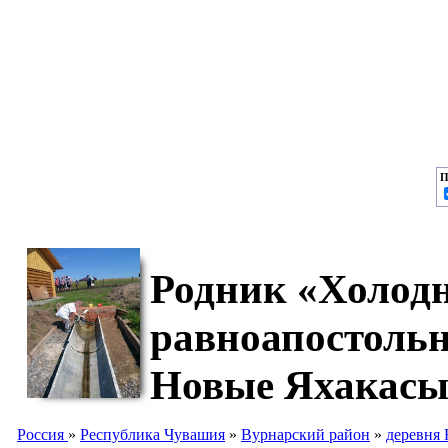
П
Родник «Холодн
равноапостольн
Новые Яхакас
Россия
»
Республика Чувашия
»
Вурнарский район
»
деревня